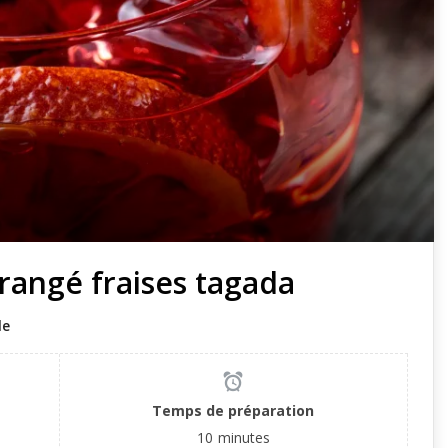
rangé fraises tagada
le
Temps de préparation
10
minutes