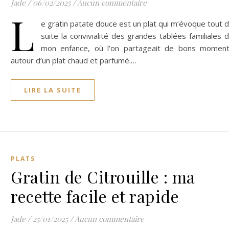
Jade
/
06/02/2025
/
Aucun commentaire
L
e gratin patate douce est un plat qui m’évoque tout 
suite la convivialité des grandes tablées familiales 
mon enfance, où l’on partageait de bons momen
autour d’un plat chaud et parfumé.…
LIRE LA SUITE
PLATS
Gratin de Citrouille : ma
recette facile et rapide
Jade
/
25/01/2025
/
Aucun commentaire