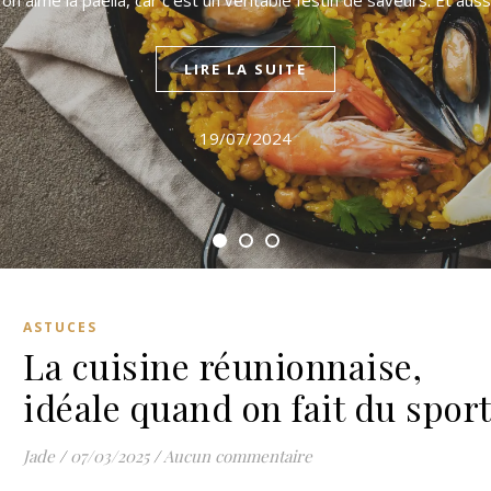
on aime la paella, car c’est un véritable festin de saveurs. Et aus
LIRE LA SUITE
19/07/2024
ASTUCES
La cuisine réunionnaise,
idéale quand on fait du spor
Jade
/
07/03/2025
/
Aucun commentaire