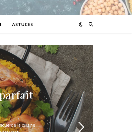
H
ASTUCES
parfait
ique de la cuisine