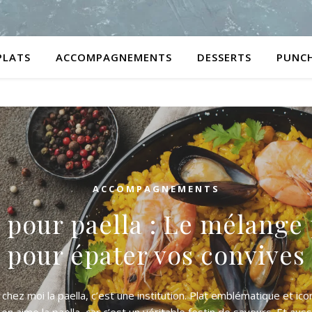
PLATS
ACCOMPAGNEMENTS
DESSERTS
PUNC
ACCOMPAGNEMENTS
 pour paella : Le mélange 
pour épater vos convives
hez moi la paella, c’est une institution. Plat emblématique et icon