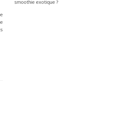
smoothie exotique ?
de
de
ts