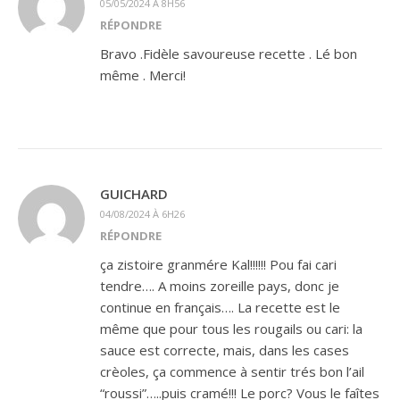
05/05/2024 À 8H56
RÉPONDRE
Bravo .Fidèle savoureuse recette . Lé bon
même . Merci!
GUICHARD
04/08/2024 À 6H26
RÉPONDRE
ça zistoire granmére Kal!!!!!! Pou fai cari
tendre…. A moins zoreille pays, donc je
continue en français…. La recette est le
même que pour tous les rougails ou cari: la
sauce est correcte, mais, dans les cases
crèoles, ça commence à sentir trés bon l’ail
“roussi”…..puis cramé!!! Le porc? Vous le faîtes