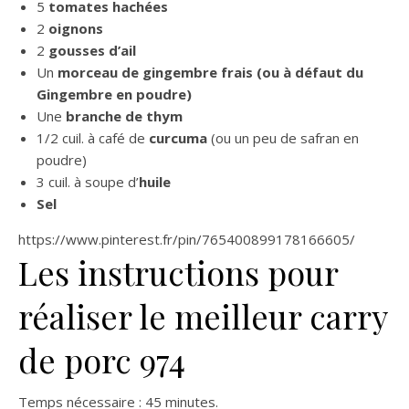
5
tomates hachées
2
oignons
2
gousses d’ail
Un
morceau de gingembre frais (ou à défaut du
Gingembre en poudre)
Une
branche de thym
1/2 cuil. à café de
curcuma
(ou un peu de safran en
poudre)
3 cuil. à soupe d’
huile
Sel
https://www.pinterest.fr/pin/765400899178166605/
Les instructions pour
réaliser le meilleur carry
de porc 974
Temps nécessaire :
45 minutes.