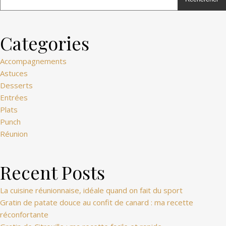
Mentions
Categories
légales
Accompagnements
Astuces
Desserts
Thème
Entrées
Ashe
Plats
par
Punch
WP
Réunion
Royal
.
Recent Posts
La cuisine réunionnaise, idéale quand on fait du sport
Gratin de patate douce au confit de canard : ma recette
réconfortante