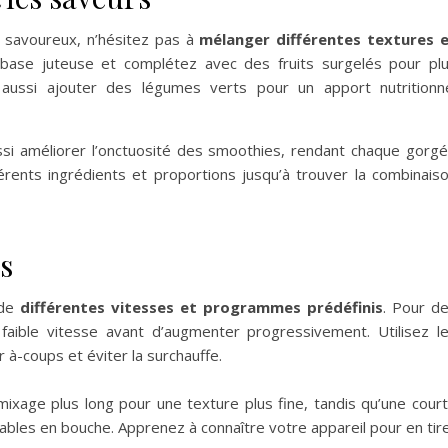
 savoureux, n’hésitez pas à
mélanger différentes textures 
ne base juteuse et complétez avec des fruits surgelés pour pl
 aussi ajouter des légumes verts pour un apport nutritionn
ussi améliorer l’onctuosité des smoothies, rendant chaque gorg
rents ingrédients et proportions jusqu’à trouver la combinais
es
 de
différentes vitesses et programmes prédéfinis
. Pour d
aible vitesse avant d’augmenter progressivement. Utilisez l
r à-coups et éviter la surchauffe.
mixage plus long pour une texture plus fine, tandis qu’une cour
bles en bouche. Apprenez à connaître votre appareil pour en tir