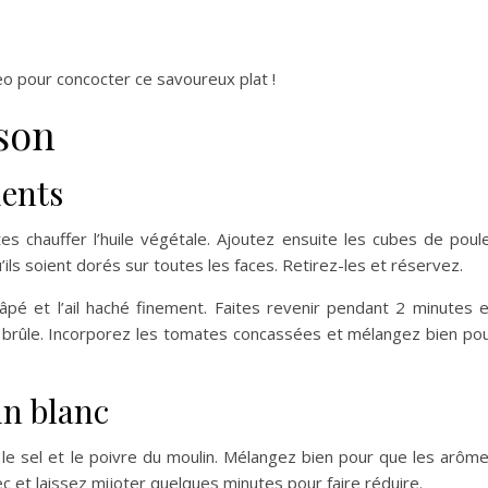
eo pour concocter ce savoureux plat !
sson
ients
 chauffer l’huile végétale. Ajoutez ensuite les cubes de poul
u’ils soient dorés sur toutes les faces. Retirez-les et réservez.
pé et l’ail haché finement. Faites revenir pendant 2 minutes 
brûle. Incorporez les tomates concassées et mélangez bien po
vin blanc
le sel et le poivre du moulin. Mélangez bien pour que les arôm
c et laissez mijoter quelques minutes pour faire réduire.